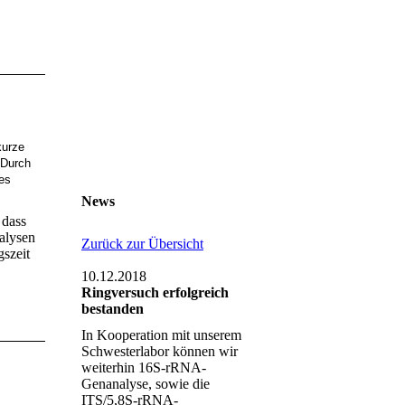
Kontakt:
Telefon: +49 30
530 10 750
Fax: +49 30 530 10 751
kurze
 Durch
eMail: mail@selekt-id.de
ces
News
 dass
nalysen
Zurück zur Übersicht
gszeit
10.12.2018
Ringversuch erfolgreich
bestanden
In Kooperation mit unserem
Schwesterlabor können wir
weiterhin 16S-rRNA-
Genanalyse, sowie die
ITS/5,8S-rRNA-