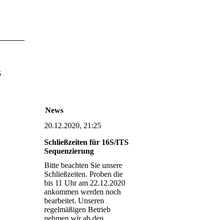
Kontakt:
Telefon: +49 30
530 10 750
5
Fax: +49 30 530 10 751
eMail: mail@selekt-id.de
News
20.12.2020, 21:25
Schließzeiten für 16S/ITS
Sequenzierung
Bitte beachten Sie unsere
Schließzeiten. Proben die
bis 11 Uhr am 22.12.2020
ankommen werden noch
bearbeitet. Unseren
regelmäßigen Betrieb
nehmen wir ab den