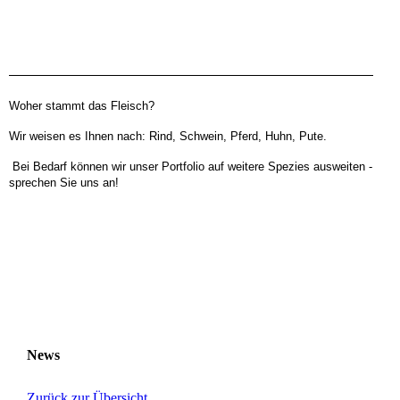
Woher stammt das Fleisch?
Wir weisen es Ihnen nach: Rind, Schwein, Pferd, Huhn, Pute.
Bei Bedarf können wir unser Portfolio auf weitere Spezies ausweiten -
sprechen Sie uns an!
Kontakt:
Telefon: +49 30
530 10 750
Fax: +49 30 530 10 751
eMail: mail@selekt-id.de
News
Zurück zur Übersicht